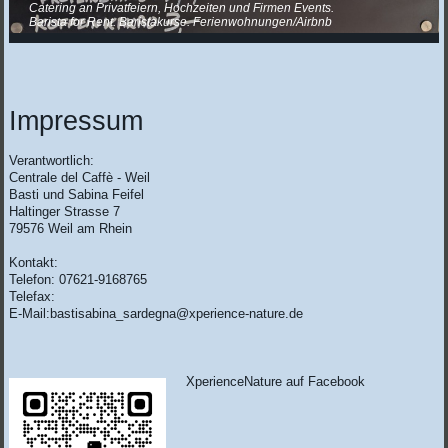
Catering an Privatfeiern, Hochzeiten und Firmen Events.
Barista for Rent. Baristakurse. Ferienwohnungen/Airbnb
Impressum
Verantwortlich:
Centrale del Caffè - Weil
Basti und Sabina
Feifel
Haltinger Strasse
7
79576
Weil am Rhein
Kontakt:
Telefon: 07621-9168765
Telefax:
E-Mail:
bastisabina_sardegna@xperience-nature.de
XperienceNature auf Facebook